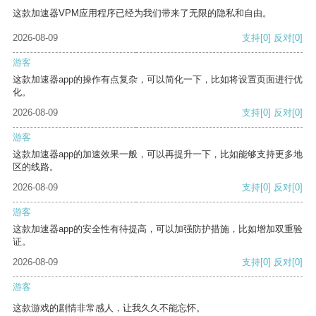
这款加速器VPM应用程序已经为我们带来了无限的隐私和自由。
2026-08-09
支持
[0]
反对
[0]
游客
这款加速器app的操作有点复杂，可以简化一下，比如将设置页面进行优
化。
2026-08-09
支持
[0]
反对
[0]
游客
这款加速器app的加速效果一般，可以再提升一下，比如能够支持更多地
区的线路。
2026-08-09
支持
[0]
反对
[0]
游客
这款加速器app的安全性有待提高，可以加强防护措施，比如增加双重验
证。
2026-08-09
支持
[0]
反对
[0]
游客
这款游戏的剧情非常感人，让我久久不能忘怀。