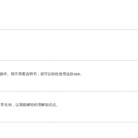
操作。我不用看说明书，就可以轻松使用这款app。
非常生动，让我能够轻松理解知识点。