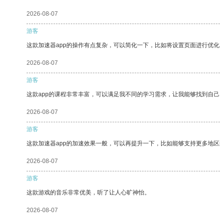
2026-08-07
游客
这款加速器app的操作有点复杂，可以简化一下，比如将设置页面进行优化
2026-08-07
游客
这款app的课程非常丰富，可以满足我不同的学习需求，让我能够找到自
2026-08-07
游客
这款加速器app的加速效果一般，可以再提升一下，比如能够支持更多地
2026-08-07
游客
这款游戏的音乐非常优美，听了让人心旷神怡。
2026-08-07