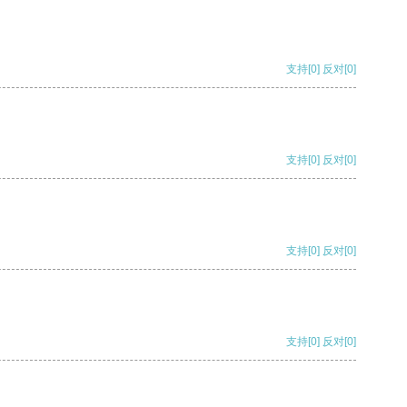
支持
[0]
反对
[0]
支持
[0]
反对
[0]
支持
[0]
反对
[0]
支持
[0]
反对
[0]