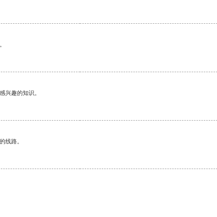
。
己感兴趣的知识。
区的线路。