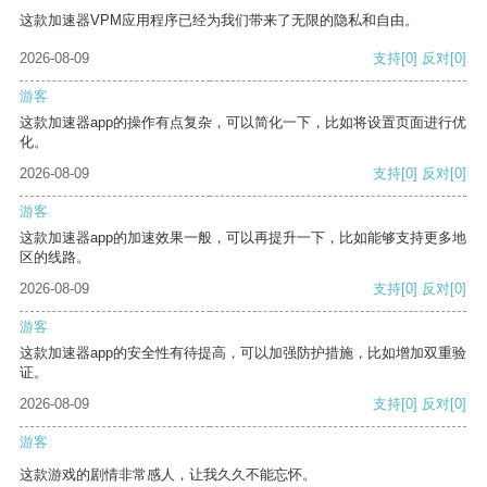
这款加速器VPM应用程序已经为我们带来了无限的隐私和自由。
2026-08-09
支持
[0]
反对
[0]
游客
这款加速器app的操作有点复杂，可以简化一下，比如将设置页面进行优
化。
2026-08-09
支持
[0]
反对
[0]
游客
这款加速器app的加速效果一般，可以再提升一下，比如能够支持更多地
区的线路。
2026-08-09
支持
[0]
反对
[0]
游客
这款加速器app的安全性有待提高，可以加强防护措施，比如增加双重验
证。
2026-08-09
支持
[0]
反对
[0]
游客
这款游戏的剧情非常感人，让我久久不能忘怀。