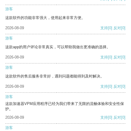
游客
这款软件的功能非常强大，使用起来非常方便。
2026-08-09
支持
[0]
反对
[0]
游客
这款app的用户评论非常真实，可以帮助我做出更准确的选择。
2026-08-09
支持
[0]
反对
[0]
游客
这款软件的售后服务非常好，遇到问题都能得到及时解决。
2026-08-09
支持
[0]
反对
[0]
游客
这款加速器VPM应用程序已经为我们带来了无限的流畅体验和安全性保
护。
2026-08-09
支持
[0]
反对
[0]
游客