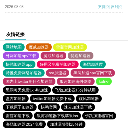
2026-08-08
支持
[0]
反对
[0]
友情链接
网站地图
魔戒加速器
雷轰官网加速器
外网加速npv下载
魔戒加速器
优途加速器
快鸭加速器app
好用又免费的加速器
海鸥加速度
特推免费网络加速器
ssr加速器
黑洞加速npv官网下载
国内上twitter用什么加速器
银河加速海外网络
kuli云
黑洞每天免费1小时加速
飞驰加速器15分钟试用
盘古加速器
twitter加速器免费下载
旋风加速器
下载原子加速器
快鸭官网
速云加速器下载
雷霆加速下载
银河加速器下载苹果ins
佛跳加速器官网
海鸥加速器2024免费
加速器签到15分钟