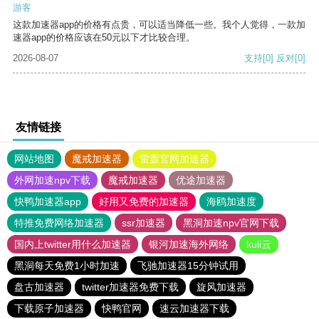
游客
这款加速器app的价格有点贵，可以适当降低一些。我个人觉得，一款加
速器app的价格应该在50元以下才比较合理。
2026-08-07
支持
[0]
反对
[0]
友情链接
网站地图
魔戒加速器
雷轰官网加速器
外网加速npv下载
魔戒加速器
优途加速器
快鸭加速器app
好用又免费的加速器
海鸥加速度
特推免费网络加速器
ssr加速器
黑洞加速npv官网下载
国内上twitter用什么加速器
银河加速海外网络
kuli云
黑洞每天免费1小时加速
飞驰加速器15分钟试用
盘古加速器
twitter加速器免费下载
旋风加速器
下载原子加速器
快鸭官网
速云加速器下载