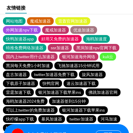
友情链接
网站地图
魔戒加速器
雷轰官网加速器
外网加速npv下载
魔戒加速器
优途加速器
快鸭加速器app
好用又免费的加速器
海鸥加速度
特推免费网络加速器
ssr加速器
黑洞加速npv官网下载
国内上twitter用什么加速器
银河加速海外网络
kuli云
黑洞每天免费1小时加速
飞驰加速器15分钟试用
盘古加速器
twitter加速器免费下载
旋风加速器
下载原子加速器
快鸭官网
速云加速器下载
雷霆加速下载
银河加速器下载苹果ins
佛跳加速器官网
海鸥加速器2024免费
加速器签到15分钟
可以上twitter的免费加速器
银河加速器下载苹果ins
快柠檬app下载
暴风加速器
twitter加速器
河马加速
快柠檬官网
加速器国外
原子加速下载安卓