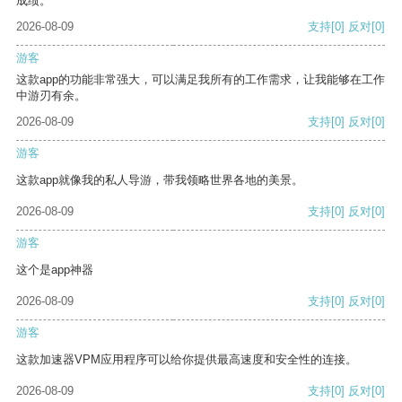
成绩。
2026-08-09
支持
[0]
反对
[0]
游客
这款app的功能非常强大，可以满足我所有的工作需求，让我能够在工作
中游刃有余。
2026-08-09
支持
[0]
反对
[0]
游客
这款app就像我的私人导游，带我领略世界各地的美景。
2026-08-09
支持
[0]
反对
[0]
游客
这个是app神器
2026-08-09
支持
[0]
反对
[0]
游客
这款加速器VPM应用程序可以给你提供最高速度和安全性的连接。
2026-08-09
支持
[0]
反对
[0]