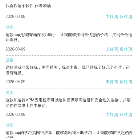
我喜欢这个软件 作者加油
2026-08-09
支持
[0]
反对
[0]
游客
这款app是我购物的得力助手，让我能够找到最优惠的价格，买到最合适
的商品。
2026-08-09
支持
[0]
反对
[0]
游客
这款游戏非常好玩，画面精美，玩法丰富。我已经玩了好几个小时，还
没有玩腻。
2026-08-09
支持
[0]
反对
[0]
游客
这款加速器VPM应用程序可以给你提供最高速度和安全性的连接，并帮
助你在网络上自由移动。
2026-08-09
支持
[0]
反对
[0]
游客
这款app的学习氛围很浓厚，能够激励我不断学习，让我能够取得更好的