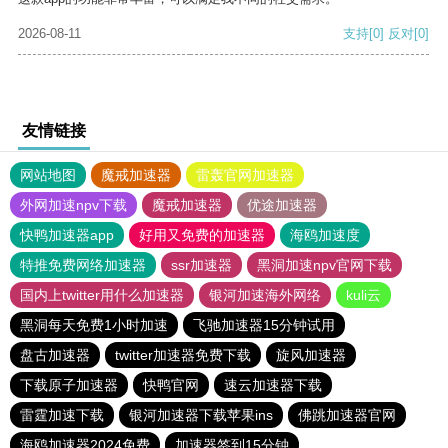
2026-08-11
支持
[0]
反对
[0]
友情链接
网站地图
魔戒加速器
雷轰官网加速器
外网加速npv下载
魔戒加速器
优途加速器
快鸭加速器app
好用又免费的加速器
海鸥加速度
特推免费网络加速器
ssr加速器
黑洞加速npv官网下载
国内上twitter用什么加速器
银河加速海外网络
kuli云
黑洞每天免费1小时加速
飞驰加速器15分钟试用
盘古加速器
twitter加速器免费下载
旋风加速器
下载原子加速器
快鸭官网
速云加速器下载
雷霆加速下载
银河加速器下载苹果ins
佛跳加速器官网
海鸥加速器2024免费
加速器签到15分钟