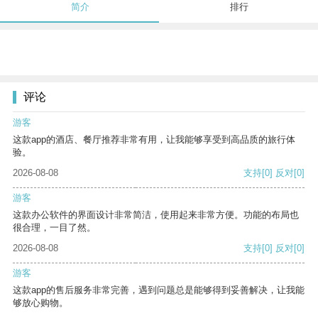
简介
排行
评论
游客
这款app的酒店、餐厅推荐非常有用，让我能够享受到高品质的旅行体
验。
2026-08-08
支持
[0]
反对
[0]
游客
这款办公软件的界面设计非常简洁，使用起来非常方便。功能的布局也
很合理，一目了然。
2026-08-08
支持
[0]
反对
[0]
游客
这款app的售后服务非常完善，遇到问题总是能够得到妥善解决，让我能
够放心购物。