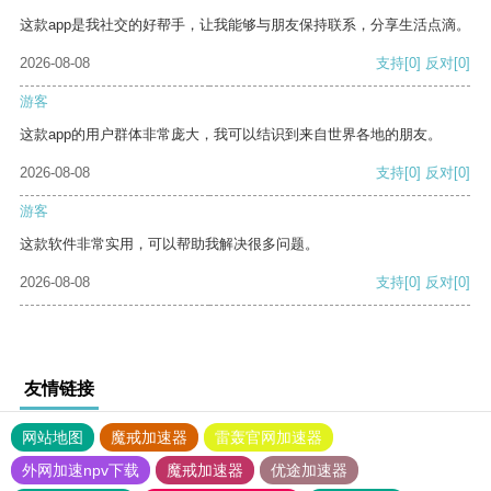
这款app是我社交的好帮手，让我能够与朋友保持联系，分享生活点滴。
2026-08-08
支持
[0]
反对
[0]
游客
这款app的用户群体非常庞大，我可以结识到来自世界各地的朋友。
2026-08-08
支持
[0]
反对
[0]
游客
这款软件非常实用，可以帮助我解决很多问题。
2026-08-08
支持
[0]
反对
[0]
友情链接
网站地图
魔戒加速器
雷轰官网加速器
外网加速npv下载
魔戒加速器
优途加速器