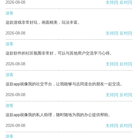
2026-08-08
支持
[0]
反对
[0]
游客
这款游戏非常好玩，画面精美，玩法丰富。
2026-08-08
支持
[0]
反对
[0]
游客
这款软件的社区氛围非常好，可以与其他用户交流学习心得。
2026-08-08
支持
[0]
反对
[0]
游客
这款app就像我的社交平台，让我能够与志同道合的朋友一起交流。
2026-08-08
支持
[0]
反对
[0]
游客
这款app就像我的私人助理，随时随地为我的办公提供帮助。
2026-08-08
支持
[0]
反对
[0]
游客