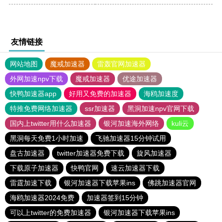
友情链接
网站地图
魔戒加速器
雷轰官网加速器
外网加速npv下载
魔戒加速器
优途加速器
快鸭加速器app
好用又免费的加速器
海鸥加速度
特推免费网络加速器
ssr加速器
黑洞加速npv官网下载
国内上twitter用什么加速器
银河加速海外网络
kuli云
黑洞每天免费1小时加速
飞驰加速器15分钟试用
盘古加速器
twitter加速器免费下载
旋风加速器
下载原子加速器
快鸭官网
速云加速器下载
雷霆加速下载
银河加速器下载苹果ins
佛跳加速器官网
海鸥加速器2024免费
加速器签到15分钟
可以上twitter的免费加速器
银河加速器下载苹果ins