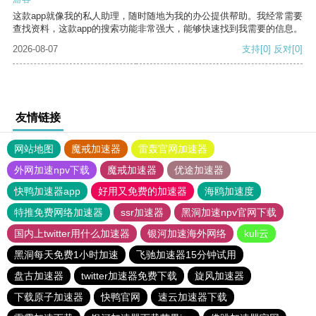
这款app就像我的私人助理，随时随地为我的办公提供帮助。我经常需要
查找资料，这款app的搜索功能非常强大，能够快速找到我需要的信息。
2026-08-07
支持
[0]
反对
[0]
友情链接
网站地图
魔戒加速器
雷轰官网加速器
外网加速npv下载
魔戒加速器
优途加速器
快鸭加速器app
好用又免费的加速器
海鸥加速度
特推免费网络加速器
ssr加速器
黑洞加速npv官网下载
国内上twitter用什么加速器
银河加速海外网络
kuli云
黑洞每天免费1小时加速
飞驰加速器15分钟试用
盘古加速器
twitter加速器免费下载
旋风加速器
下载原子加速器
快鸭官网
速云加速器下载