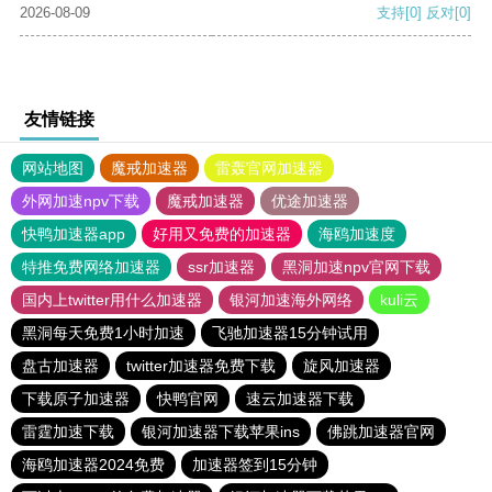
2026-08-09
支持
[0]
反对
[0]
友情链接
网站地图
魔戒加速器
雷轰官网加速器
外网加速npv下载
魔戒加速器
优途加速器
快鸭加速器app
好用又免费的加速器
海鸥加速度
特推免费网络加速器
ssr加速器
黑洞加速npv官网下载
国内上twitter用什么加速器
银河加速海外网络
kuli云
黑洞每天免费1小时加速
飞驰加速器15分钟试用
盘古加速器
twitter加速器免费下载
旋风加速器
下载原子加速器
快鸭官网
速云加速器下载
雷霆加速下载
银河加速器下载苹果ins
佛跳加速器官网
海鸥加速器2024免费
加速器签到15分钟