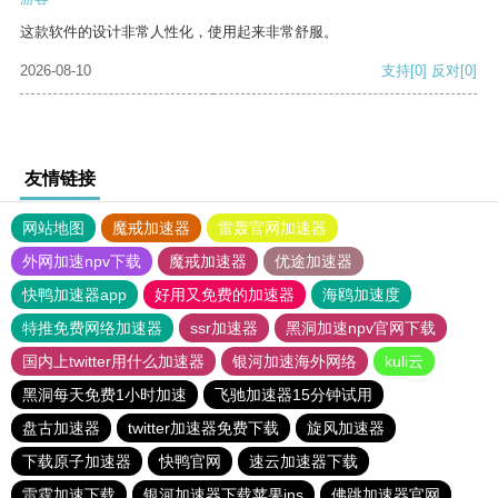
这款软件的设计非常人性化，使用起来非常舒服。
2026-08-10
支持
[0]
反对
[0]
友情链接
网站地图
魔戒加速器
雷轰官网加速器
外网加速npv下载
魔戒加速器
优途加速器
快鸭加速器app
好用又免费的加速器
海鸥加速度
特推免费网络加速器
ssr加速器
黑洞加速npv官网下载
国内上twitter用什么加速器
银河加速海外网络
kuli云
黑洞每天免费1小时加速
飞驰加速器15分钟试用
盘古加速器
twitter加速器免费下载
旋风加速器
下载原子加速器
快鸭官网
速云加速器下载
雷霆加速下载
银河加速器下载苹果ins
佛跳加速器官网