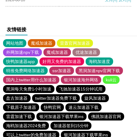
友情链接
网站地图
魔戒加速器
雷轰官网加速器
外网加速npv下载
魔戒加速器
优途加速器
快鸭加速器app
好用又免费的加速器
海鸥加速度
特推免费网络加速器
ssr加速器
黑洞加速npv官网下载
国内上twitter用什么加速器
银河加速海外网络
kuli云
黑洞每天免费1小时加速
飞驰加速器15分钟试用
盘古加速器
twitter加速器免费下载
旋风加速器
下载原子加速器
快鸭官网
速云加速器下载
雷霆加速下载
银河加速器下载苹果ins
佛跳加速器官网
海鸥加速器2024免费
加速器签到15分钟
可以上twitter的免费加速器
银河加速器下载苹果ins